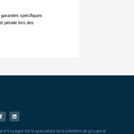
x garanties spécifiques
té pénale lors des
rré Voyages est le spécialiste de la billetterie de groupe et