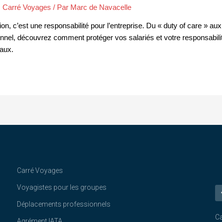
,
Carré Voyages
/ Par
Marc de Navacelle
on, c’est une responsabilité pour l’entreprise. Du « duty of care » au
onnel, découvrez comment protéger vos salariés et votre responsabili
aux.
Carré Voyages
Voyagistes pour les groupes
Déplacements professionnels
Ca
Agrément IATA