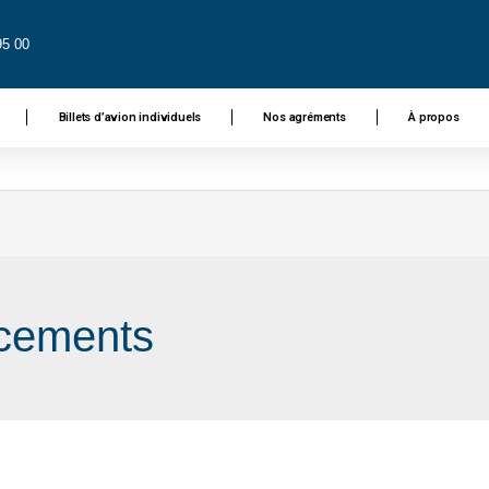
95 00
Billets d’avion individuels
Nos agréments
À propos
acements