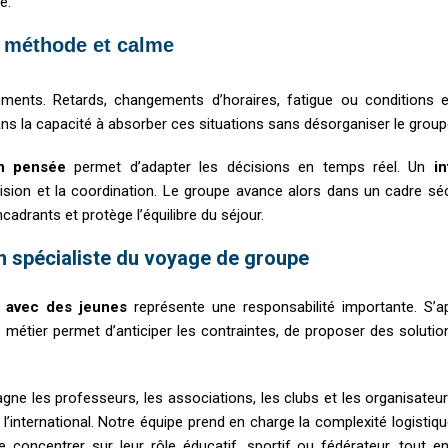
e.
c méthode et calme
nts. Retards, changements d’horaires, fatigue ou conditions ex
dans la capacité à absorber ces situations sans désorganiser le group
en pensée
permet d’adapter les décisions en temps réel. Un
i
écision et la coordination. Le groupe avance alors dans un cadre s
cadrants et protège l’équilibre du séjour.
 spécialiste du voyage de groupe
 avec des jeunes
représente une responsabilité importante. S’ap
e métier permet d’anticiper les contraintes, de proposer des soluti
e les professeurs, les associations, les clubs et les organisateu
international. Notre équipe prend en charge la complexité logistiqu
 concentrer sur leur rôle éducatif, sportif ou fédérateur, tout 