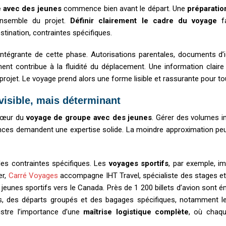
 avec des jeunes
commence bien avant le départ. Une
préparatio
ensemble du projet.
Définir clairement le cadre du voyage
fa
stination, contraintes spécifiques.
 intégrante de cette phase. Autorisations parentales, documents d’i
ment contribue à la fluidité du déplacement. Une information claire
projet. Le voyage prend alors une forme lisible et rassurante pour to
 visible, mais déterminant
 cœur du
voyage de groupe avec des jeunes
. Gérer des volumes i
ances demandent une expertise solide. La moindre approximation peu
des contraintes spécifiques. Les
voyages sportifs
, par exemple, i
er,
Carré Voyages
accompagne IHT Travel, spécialiste des stages et
jeunes sportifs vers le Canada. Près de 1 200 billets d’avion sont é
s, des départs groupés et des bagages spécifiques, notamment 
lustre l’importance d’une
maîtrise logistique complète
, où chaqu