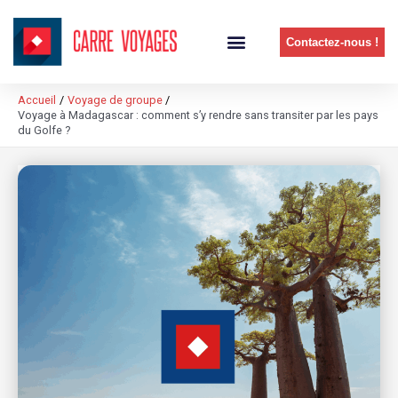
Contactez-nous !
Nos prestations
Billetterie de groupe
Billets d’avion individuels
Nos agréments
Espace client
Accueil
Voyage de groupe
Voyage à Madagascar : comment s’y rendre sans transiter par les pays
du Golfe ?