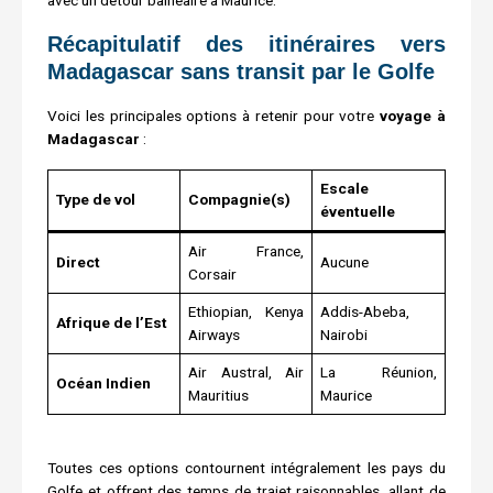
Récapitulatif des itinéraires vers
Madagascar sans transit par le Golfe
Voici les principales options à retenir pour votre
voyage à
Madagascar
:
Escale
Type de vol
Compagnie(s)
éventuelle
Air France,
Direct
Aucune
Corsair
Ethiopian, Kenya
Addis-Abeba,
Afrique de l’Est
Airways
Nairobi
Air Austral, Air
La Réunion,
Océan Indien
Mauritius
Maurice
Toutes ces options contournent intégralement les pays du
Golfe et offrent des temps de trajet raisonnables, allant de