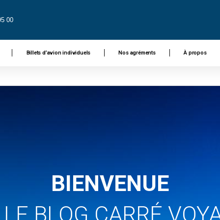
95 00
Billets d’avion individuels
Nos agréments
À propos
BIENVENUE
 LE BLOG CARRÉ VOY